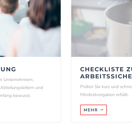
TUNG
CHECKLISTE 
ARBEITSSICH
len Unternehmern,
Prüfen Sie kurz und schne
Abteilungs­leitern und
Mindestvorgaben erfüllt.
Umfang bewusst.
MEHR