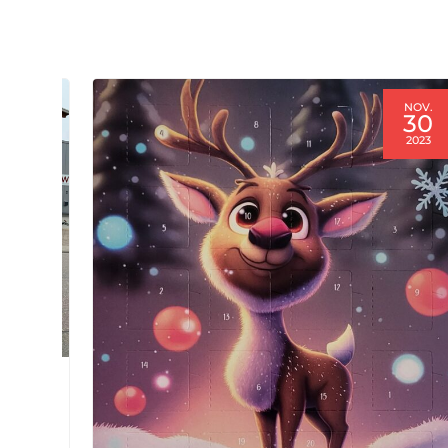
JAN.
NOV.
16
30
2024
2023
UE