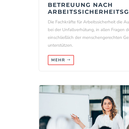
BETREUUNG NACH
ARBEITSSICHERHEITS
Die Fachkräfte für Arbeitssicherheit die 
bei der Unfallverhütung, in allen Fragen d
einschließlich der menschengerechten Ges
unterstützen.
MEHR