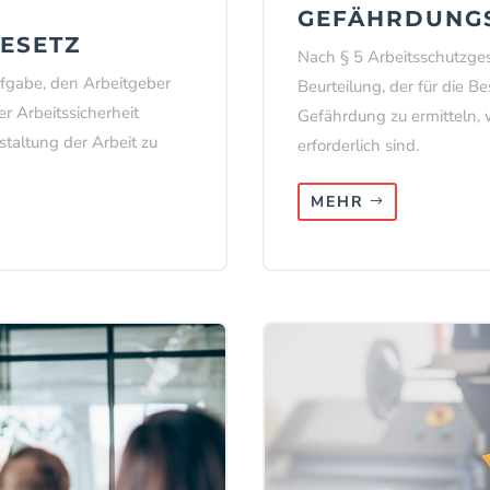
GEFÄHRDUNG
GESETZ
Nach § 5 Arbeitsschutzges
Aufgabe, den Arbeitgeber
Beurteilung, der für die B
er Arbeitssicherheit
Gefährdung zu ermitteln
taltung der Arbeit zu
erforderlich sind.
MEHR