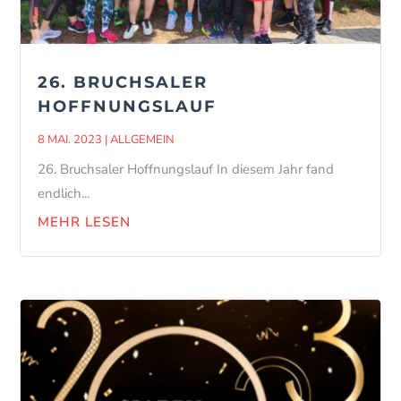
26. BRUCHSALER
HOFFNUNGSLAUF
8 MAI. 2023
|
ALLGEMEIN
26. Bruchsaler Hoffnungslauf In diesem Jahr fand
endlich...
MEHR LESEN