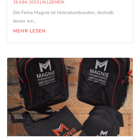
26 JUNI. 2023
|
ALLGEMEIN
Die Firma Magnie ist Heimatverbunden, deshalb
liesen wir...
MEHR LESEN